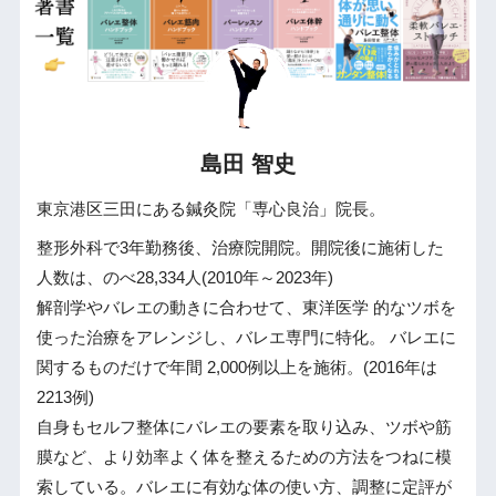
島田 智史
東京港区三田にある鍼灸院「専心良治」院長。
整形外科で3年勤務後、治療院開院。開院後に施術した
人数は、のべ28,334人(2010年～2023年)
解剖学やバレエの動きに合わせて、東洋医学 的なツボを
使った治療をアレンジし、バレエ専門に特化。 バレエに
関するものだけで年間 2,000例以上を施術。(2016年は
2213例)
自身もセルフ整体にバレエの要素を取り込み、ツボや筋
膜など、より効率よく体を整えるための方法をつねに模
索している。バレエに有効な体の使い方、調整に定評が