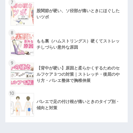
7
股関節が硬い、ソ径部が痛いときにほぐした
いツボ
8
もも裏（ハムストリングス）硬くてストレッ
チしづらい意外な原因
9
【背中が硬い】原因と柔らかくするためのセ
ルフケア３つの対策｜ストレッチ・後屈のや
り方・バレエ整体で胸椎伸展
10
バレエで足の付け根が痛いときのタイプ別・
傾向と対策