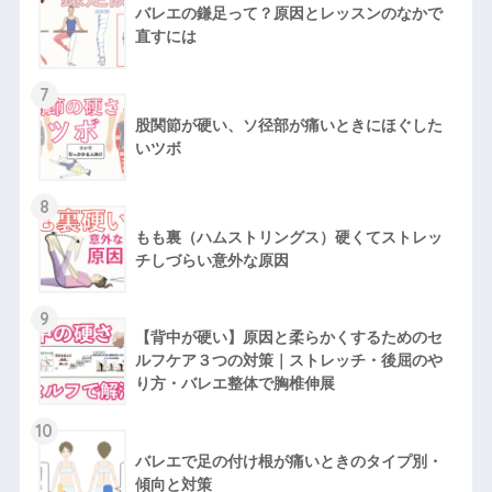
バレエの鎌足って？原因とレッスンのなかで
直すには
7
股関節が硬い、ソ径部が痛いときにほぐした
いツボ
8
もも裏（ハムストリングス）硬くてストレッ
チしづらい意外な原因
9
【背中が硬い】原因と柔らかくするためのセ
ルフケア３つの対策｜ストレッチ・後屈のや
り方・バレエ整体で胸椎伸展
10
バレエで足の付け根が痛いときのタイプ別・
傾向と対策