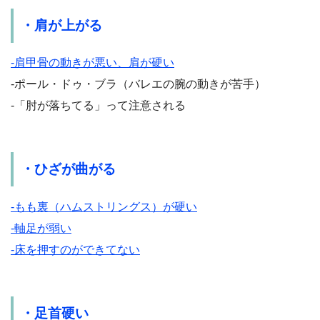
・肩が上がる
-肩甲骨の動きが悪い、肩が硬い
-ポール・ドゥ・ブラ（バレエの腕の動きが苦手）
-「肘が落ちてる」って注意される
・ひざが曲がる
-もも裏（ハムストリングス）が硬い
-軸足が弱い
-床を押すのができてない
・足首硬い