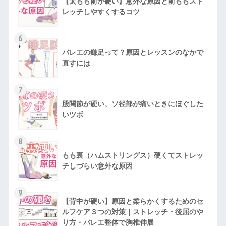
【太もも前が硬い】意外な原因と前ももスト
レッチしやすくするコツ
6
バレエの鎌足って？原因とレッスンのなかで
直すには
7
股関節が硬い、ソ径部が痛いときにほぐした
いツボ
8
もも裏（ハムストリングス）硬くてストレッ
チしづらい意外な原因
9
【背中が硬い】原因と柔らかくするためのセ
ルフケア３つの対策｜ストレッチ・後屈のや
り方・バレエ整体で胸椎伸展