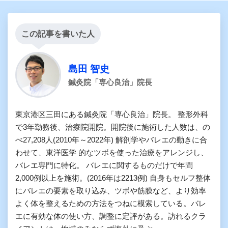
この記事を書いた人
島田 智史
鍼灸院「専心良治」院長
東京港区三田にある鍼灸院「専心良治」院長。 整形外科
で3年勤務後、治療院開院。開院後に施術した人数は、の
べ27,208人(2010年～2022年) 解剖学やバレエの動きに合
わせて、東洋医学 的なツボを使った治療をアレンジし、
バレエ専門に特化。 バレエに関するものだけで年間
2,000例以上を施術。(2016年は2213例) 自身もセルフ整体
にバレエの要素を取り込み、ツボや筋膜など、より効率
よく体を整えるための方法をつねに模索している。バレ
エに有効な体の使い方、調整に定評がある。訪れるクラ