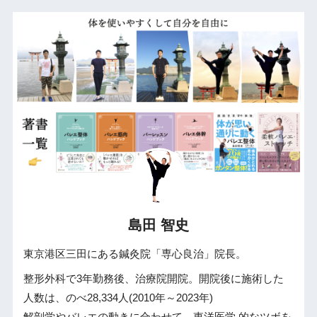
島田 智史
東京港区三田にある鍼灸院「専心良治」院長。
整形外科で3年勤務後、治療院開院。開院後に施術した
人数は、のべ28,334人(2010年～2023年)
解剖学やバレエの動きに合わせて、東洋医学 的なツボを