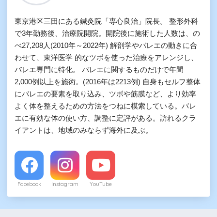
東京港区三田にある鍼灸院「専心良治」院長。 整形外科
で3年勤務後、治療院開院。開院後に施術した人数は、の
べ27,208人(2010年～2022年) 解剖学やバレエの動きに合
わせて、東洋医学 的なツボを使った治療をアレンジし、
バレエ専門に特化。 バレエに関するものだけで年間
2,000例以上を施術。(2016年は2213例) 自身もセルフ整体
にバレエの要素を取り込み、ツボや筋膜など、より効率
よく体を整えるための方法をつねに模索している。バレ
エに有効な体の使い方、調整に定評がある。訪れるクラ
イアントは、地域のみならず海外に及ぶ。
Facebook
Instagram
YouTube