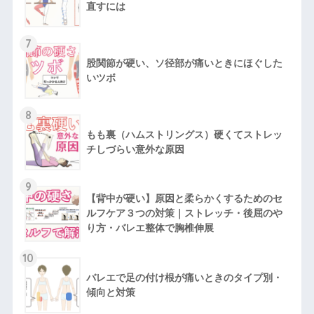
直すには
7
股関節が硬い、ソ径部が痛いときにほぐした
いツボ
8
もも裏（ハムストリングス）硬くてストレッ
チしづらい意外な原因
9
【背中が硬い】原因と柔らかくするためのセ
ルフケア３つの対策｜ストレッチ・後屈のや
り方・バレエ整体で胸椎伸展
10
バレエで足の付け根が痛いときのタイプ別・
傾向と対策