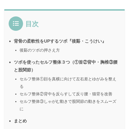
目次
背骨の柔軟性をUPするツボ『後谿・こうけい』
後谿のツボの押さえ方
ツボを使ったセルフ整体３つ（①首②背中・胸椎③腰
と股関節）
セルフ整体①顔を真横に向けて左右差とゆがみを整え
る
セルフ整体②背中を反らすして反り腰・猫背を改善
セルフ整体③しゃがむ動きで股関節の動きをスムーズ
に
まとめ