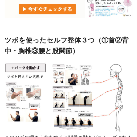
ツボを使ったセルフ整体３つ（①首②背
中・胸椎③腰と股関節）