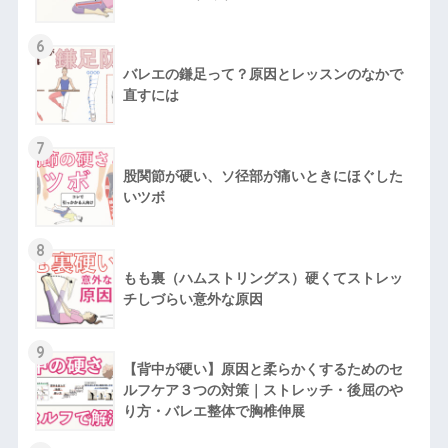
6
バレエの鎌足って？原因とレッスンのなかで
直すには
7
股関節が硬い、ソ径部が痛いときにほぐした
いツボ
8
もも裏（ハムストリングス）硬くてストレッ
チしづらい意外な原因
9
【背中が硬い】原因と柔らかくするためのセ
ルフケア３つの対策｜ストレッチ・後屈のや
り方・バレエ整体で胸椎伸展