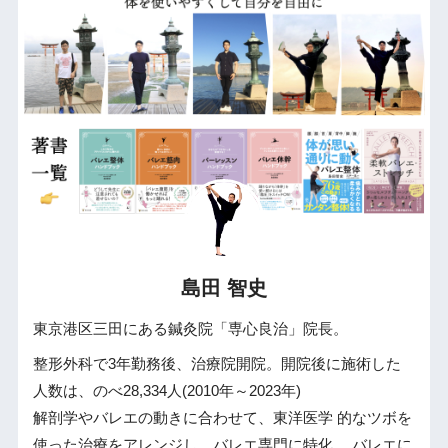
島田 智史
東京港区三田にある鍼灸院「専心良治」院長。
整形外科で3年勤務後、治療院開院。開院後に施術した
人数は、のべ28,334人(2010年～2023年)
解剖学やバレエの動きに合わせて、東洋医学 的なツボを
使った治療をアレンジし、バレエ専門に特化。 バレエに