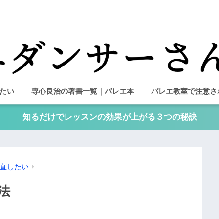
たい
専心良治の著書一覧｜バレエ本
バレエ教室で注意さ
知るだけでレッスンの効果が上がる３つの秘訣
直したい
法