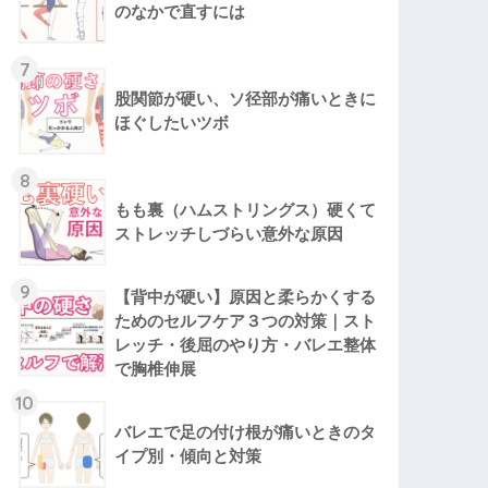
のなかで直すには
7
股関節が硬い、ソ径部が痛いときに
ほぐしたいツボ
8
もも裏（ハムストリングス）硬くて
ストレッチしづらい意外な原因
9
【背中が硬い】原因と柔らかくする
ためのセルフケア３つの対策｜スト
レッチ・後屈のやり方・バレエ整体
で胸椎伸展
10
バレエで足の付け根が痛いときのタ
イプ別・傾向と対策